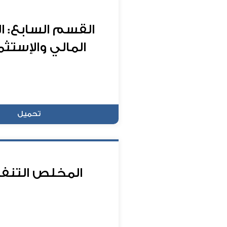
القسم السابع: ا
المالي والإستثم
تحميل
المخلص التنف