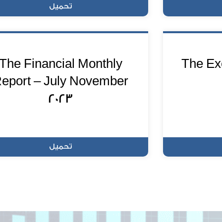
تحميل
The Financial Monthly
The Ex
eport – July November
2023
تحميل