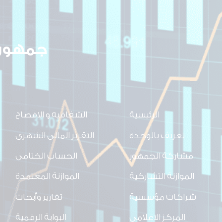
جمهوري
الرئيسية
الشفافيه و الافصاح
تعريف بالوحدة
التقرير المالى الشهرى
مشاركة الجمهور
الحساب الختامى
الموازنة التشاركية
الموازنة المعتمدة
شراكات مؤسسية
تقارير وأبحاث
المركز الاعلامي
البوابة الرقمية