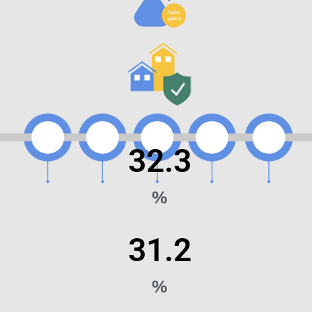
32.3
%
31.2
%