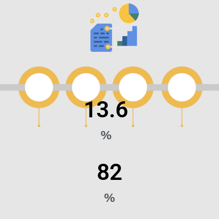
13.6
%
82
%