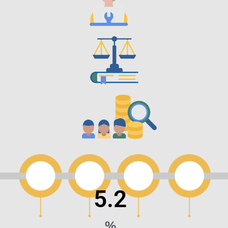
5.2
%