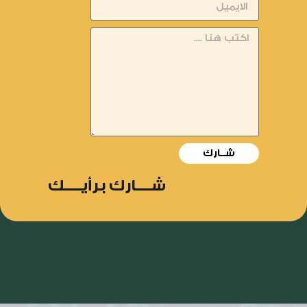
شــارك
شــــارك برأيـــــك