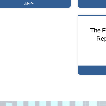
تحميل
The F
Rep