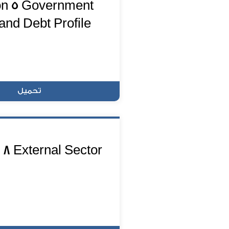
on 5 Government
and Debt Profile
تحميل
 8 External Sector