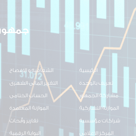
جمهوري
الرئيسية
الشفافيه و الافصاح
تعريف بالوحدة
التقرير المالى الشهرى
مشاركة الجمهور
الحساب الختامى
الموازنة التشاركية
الموازنة المعتمدة
شراكات مؤسسية
تقارير وأبحاث
المركز الاعلامي
البوابة الرقمية