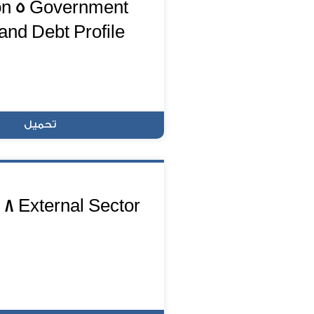
on 5 Government
and Debt Profile
تحميل
 8 External Sector