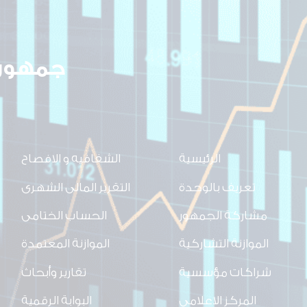
جمهوري
الرئيسية
الشفافيه و الافصاح
تعريف بالوحدة
التقرير المالى الشهرى
مشاركة الجمهور
الحساب الختامى
الموازنة التشاركية
الموازنة المعتمدة
شراكات مؤسسية
تقارير وأبحاث
المركز الاعلامي
البوابة الرقمية