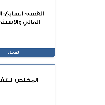
القسم السابع: ا
المالي والإستثم
تحميل
المخلص التنف