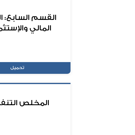
القسم السابع: ا
المالي والإستثم
تحميل
المخلص التنف