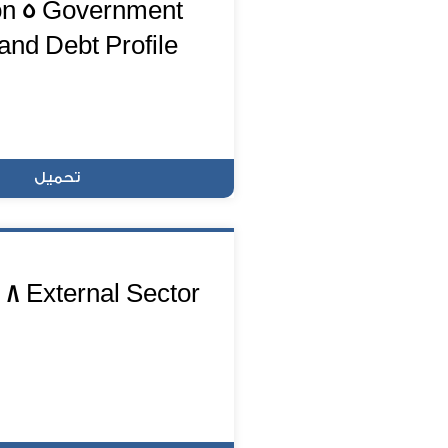
on 5 Government
and Debt Profile
تحميل
 8 External Sector