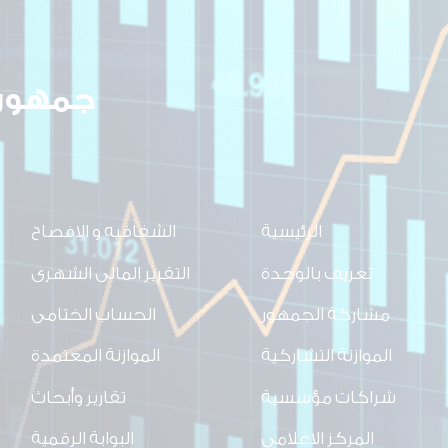
جمهوري
الرئيسية
الشفافيه و الافصاح
تعريف بالوحدة
التقرير المالى الشهرى
مشاركة الجمهور
الحساب الختامى
الموازنة التشاركية
الموازنة المعتمدة
شراكات مؤسسية
تقارير وأبحاث
المركز الاعلامي
البوابة الرقمية