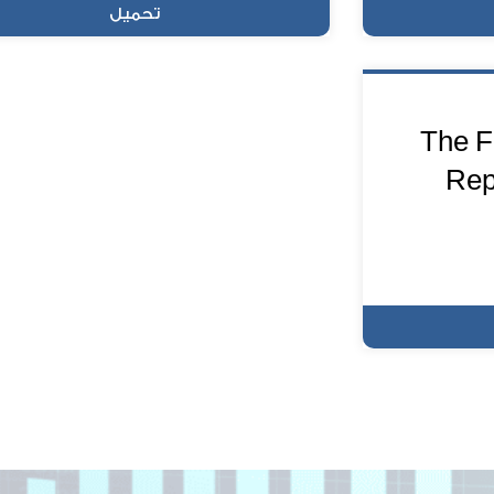
تحميل
The F
Repo