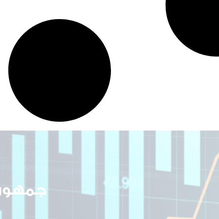
جمهوري