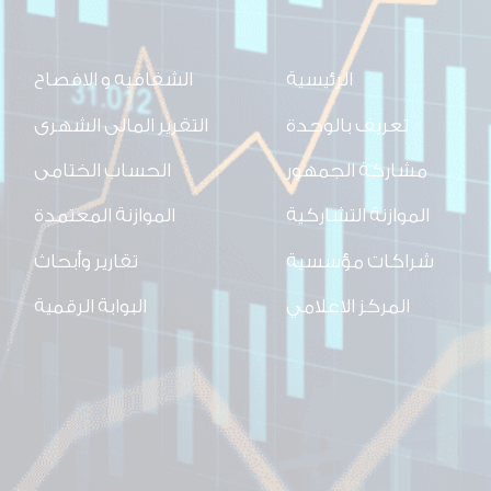
الرئيسية
الشفافيه و الافصاح
تعريف بالوحدة
التقرير المالى الشهرى
مشاركة الجمهور
الحساب الختامى
الموازنة التشاركية
الموازنة المعتمدة
شراكات مؤسسية
تقارير وأبحاث
المركز الاعلامي
البوابة الرقمية