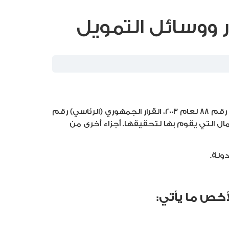
 ووسائل التمويل
البنك المركزي المصري شخص اعتباري عام مستقل يعمل طبقا للسلطات والصلاحيات المخولة له بموجب القانون رقم 88 لعام 2003، القرار الجمهوري (الرئاسي) رقم
لأعمال التي يقوم بها لتحقيقها. أجزاء أخرى من
ولة.
أخص ما يأتي: