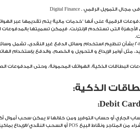
لتمويل الرقمي . Digital Finance
يل الرقمي او المدفوعات الرقمية على أنها “خدمات مالية يتم تقديمها عبر ا
الأجهزة التى تستخدم الإنترنت، فيمكن تسميتها بالمدفوعات ال
.
ووفقا لقانون البنك المركزى رقم 18 لسنة 2019 بشأن تنظيم استخدام وسائل الدفع غير 
مثل أوامر الإيداع و التحويل و الخصم، والدفع بإستخدام الهاتف
ت البطاقات الذكية، الهواتف المحمولة، وحتى المدفوعات الصوت
طاقات الذكية:
 الجاري أو حساب التوفير ومن خلالها لا يمكن سحب أموال أكث
 النقدي/الإيداع بماكينات ATM دون أي عمولات إضافية