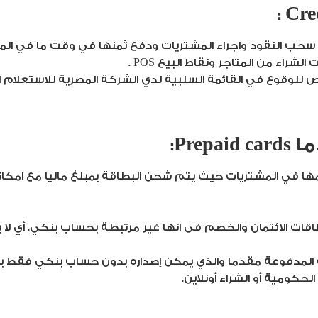
من سحب النقود واجراء المشتريات ودفع ثمنها في وقت ما في ا
اء من المتاجر ونقاط البيع POS .
ا في المشتريات حيث يتم شحن البطاقة بمبلغ ماليا مع امكاني
ات الائتمان والخصم فى انها غير مرتبطة بحساب بنكي. أي لا
 المدفوعة مقدما والذي يمكن إصداره بدون حساب بنكي فقط ب
كومية أو الشراء أونلاين.