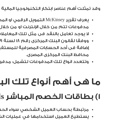
وقد تمثلت أهم عناصر ابتكار التكنولوجيا المالية فى مجال ا
يعرف تقرير McKinsey التمو
مدفوعات تتم من خلال الإنترنت او من خلال 
لا يوجد تعامل بالنقد فى مثل تلك المعاملات
إضافة فى أحد الحسابات المصرفية للمستفيد، 
محافظ البنك المركزى المصرى.
وتتعدد انواع تلك المدفوعات لتشمل: مدفوعا
ما هى أهم أنواع تلك الب
1) بطاقات الخصم المباشر Debit Cards:
مرتبطة بحساب العميل الشخصي سواء الحساب
يستطيع العميل استخدامها في عمليات الشراء من المتاجر ونقاط البيع POS أو السحب