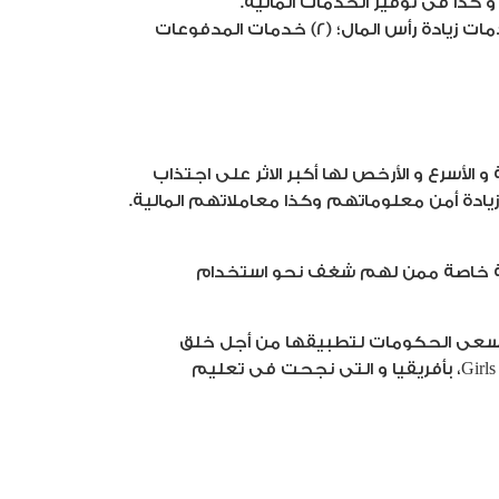
 كذا فى توفير الخدمات المالية.”
أما عن المجالات التي يمكن أن تشملها التكنولوجيا المالية ، فهى متعددة لتتضمن: (1) الائتمان والودائع وخدمات زيادة رأس المال؛ (2) خدمات المدفوعات
 الأسرع و الأرخص لها أكبر الاثر على اجتذاب
زيادة أمن معلوماتهم وكذا معاملاتهم المالية.
صفة خاصة ممن لهم شغف نحو استخدام
ة تسعى الحكومات لتطبيقها من أجل خلق
أجيال ذات مهارات تتواكب مع اتجاه القطاعات المالية فى المستقبل. ومن أمثلة تلك المبادرات مبادرة Girls 4 Tech، بأفريقيا و التى نجحت فى تعليم