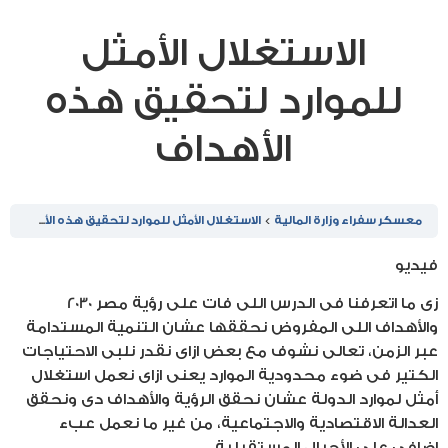
الاستغلال الأمثل
للموارد لتحقيق هذه
الأهداف
معسكر سفراء وزارة المالية
الاستغلال الأمثل للموارد لتحقيق هذه الأهداف
فيديو
زى ما اتعرفنا فى الدرس اللى فات على رؤية مصر 2030
والأهداف اللى المفروض نحققها عشان التنمية المستدامة
عبر الزمن، تعالى نشوف مع بعض ازاى نقدر نلبى الاحتياجات
الكتير فى ضوء محدودية الموارد يعنى ازاى نعمل استغلال
أمثل لموارد الدولة عشان نحقق الرؤية والأهداف دى ونحقق
العدالة الاقتصادية والاجتماعية، من غير ما نعمل عبء
إضافى على الأجيال المستقبلية.