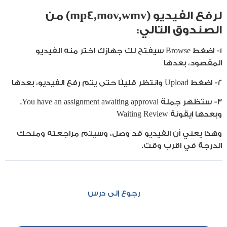
لرفع الفيديو (mp4,mov,wmv) من
الصندوق التالي:
1- اضغط Browse سيفتح لك جهازك اختر منه الفيديو
المقصود، بعدها
2- اضغط Upload وانتظر قليلًا حتى يتم رفع الفيديو، بعدها
3- ستظهر جملة You have an assignment awaiting approval.
وبعدها ايقونة Waiting Review
وهذا يعني أن الفيديو قد وصل، وسيتم مراجعته ومنحك
الدرجة في اقرب وقت.
رجوع إلى درس